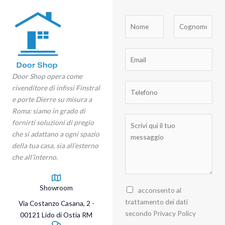
N
o
m
N
C
E
e
o
o
m
C
m
g
Door Shop opera come
a
o
e
n
T
rivenditore di infissi Finstral
i
g
o
e
e porte Dierre su misura a
l
n
m
l
Roma: siamo in grado di
*
o
e
S
e
fornirti soluzioni di pregio
m
c
f
che si adattano a ogni spazio
e
r
o
della tua casa, sia all’esterno
*
i
n
che all’interno.
v
o
i
*
Showroom
q
P
acconsento al
u
r
trattamento dei dati
Via Costanzo Casana, 2 -
i
i
secondo Privacy Policy
00121 Lido di Ostia RM
i
v