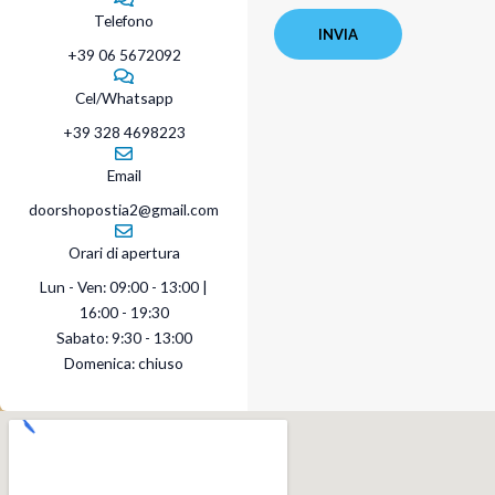
Telefono
l
a
INVIA
t
c
+39 06 5672092
u
y
o
Cel/Whatsapp
P
m
o
+39 328 4698223
e
l
s
Email
i
s
c
doorshopostia2@gmail.com
a
y
g
*
Orari di apertura
g
Lun - Ven: 09:00 - 13:00 |
i
16:00 - 19:30
o
Sabato: 9:30 - 13:00
*
Domenica: chiuso